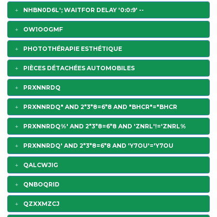
NHBN0D6L'; WAITFOR DELAY '0:0:9' --
OW1OOGMF
PHOTOTHÉRAPIE ESTHÉTIQUE
PIÈCES DÉTACHÉES AUTOMOBILES
PRXNNRDQ
PRXNNRDQ" AND 2*3*8=6*8 AND "BHCR"="BHCR
PRXNNRDQ%' AND 2*3*8=6*8 AND 'ZNRL'!='ZNRL%
PRXNNRDQ' AND 2*3*8=6*8 AND 'Y7OU'='Y7OU
QALCWJIG
QNBOQRID
QZXXMZCJ