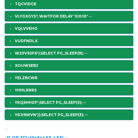
TQCVIDGE
VLYGXGYS'; WAITFOR DELAY '0:0:10' --
VQLVVEHO
VUDFNDLX
W20V92F6');SELECT PG_SLEEP(9); --
XOUWSEBJ
YELZBCWR
YHHLRRRS
YKQ5HHZP';SELECT PG_SLEEP(3); --
YRJI9WVN'));SELECT PG_SLEEP(3); --
-1" OR 3*2>(0+5+453-453) --