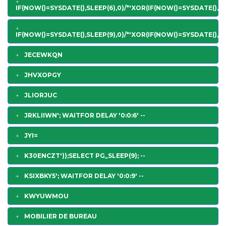
IF(NOW()=SYSDATE(),SLEEP(6),0)/*'XOR(IF(NOW()=SYSDATE(),SL
IF(NOW()=SYSDATE(),SLEEP(9),0)/*'XOR(IF(NOW()=SYSDATE(),SL
JECEWKQN
JHVXOPGY
JLIORJUC
JRKLIIWN'; WAITFOR DELAY '0:0:6' --
JYI=
K30ENCZT'));SELECT PG_SLEEP(9); --
KSIXBKY5'; WAITFOR DELAY '0:0:9' --
KWYUWMOU
MOBILIER DE BUREAU