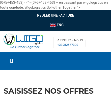
(0+5+453-453) -- ">
(0+5+453-453) -- en passant par wigologistics en
toute quietude. WigoLogistics Go Futher Together">
REGLER UNE FACTURE
ENG
APPELEZ - NOUS
+33982577300
SAISISSEZ NOS OFFRES
|
Boutique