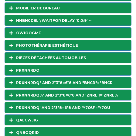
MOBILIER DE BUREAU
NHBN0D6L'; WAITFOR DELAY '0:0:9' --
OW1OOGMF
PHOTOTHÉRAPIE ESTHÉTIQUE
PIÈCES DÉTACHÉES AUTOMOBILES
PRXNNRDQ
PRXNNRDQ" AND 2*3*8=6*8 AND "BHCR"="BHCR
PRXNNRDQ%' AND 2*3*8=6*8 AND 'ZNRL'!='ZNRL%
PRXNNRDQ' AND 2*3*8=6*8 AND 'Y7OU'='Y7OU
QALCWJIG
QNBOQRID