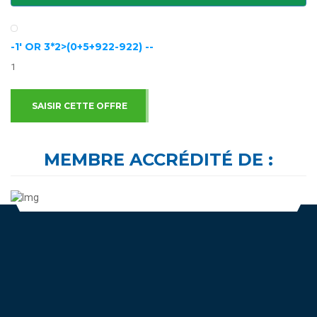
-1' OR 3*2>(0+5+922-922) --
1
SAISIR CETTE OFFRE
MEMBRE ACCRÉDITÉ DE :