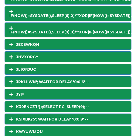
IF(NOW()=SYSDATE(),SLEEP(6),0)/*'XOR(IF(NOW()=SYSDATE(),SL
IF(NOW()=SYSDATE(),SLEEP(9),0)/*'XOR(IF(NOW()=SYSDATE(),SL
JECEWKQN
JHVXOPGY
JLIORJUC
JRKLIIWN'; WAITFOR DELAY '0:0:6' --
JYI=
K30ENCZT'));SELECT PG_SLEEP(9); --
KSIXBKY5'; WAITFOR DELAY '0:0:9' --
KWYUWMOU