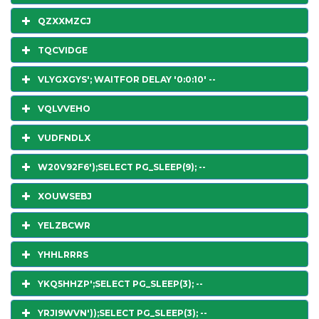
QZXXMZCJ
TQCVIDGE
VLYGXGYS'; WAITFOR DELAY '0:0:10' --
VQLVVEHO
VUDFNDLX
W20V92F6');SELECT PG_SLEEP(9); --
XOUWSEBJ
YELZBCWR
YHHLRRRS
YKQ5HHZP';SELECT PG_SLEEP(3); --
YRJI9WVN'));SELECT PG_SLEEP(3); --