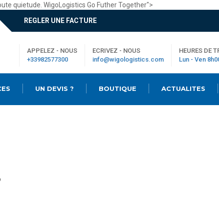
oute quietude. WigoLogistics Go Futher Together">
REGLER UNE FACTURE
APPELEZ - NOUS
ECRIVEZ - NOUS
HEURES DE T
+33982577300
info@wigologistics.com
Lun - Ven 8h0
CES
UN DEVIS ?
BOUTIQUE
ACTUALITES
S