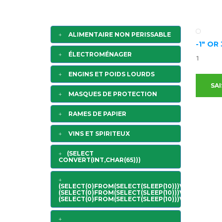
ALIMENTAIRE NON PERISSABLE
-1" OR
ÉLECTROMÉNAGER
1
ENGINS ET POIDS LOURDS
SAI
MASQUES DE PROTECTION
RAMES DE PAPIER
VINS ET SPIRITEUX
(SELECT
CONVERT(INT,CHAR(65)))
(SELECT(0)FROM(SELECT(SLEEP(10)))V)/*'+
(SELECT(0)FROM(SELECT(SLEEP(10)))V)+'"+
(SELECT(0)FROM(SELECT(SLEEP(10)))V)+"*/