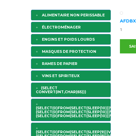
ALIMENTAIRE NON PERISSABLE
AFDBX
ÉLECTROMÉNAGER
1
ENGINS ET POIDS LOURDS
SAI
MASQUES DE PROTECTION
RAMES DE PAPIER
VINS ET SPIRITEUX
(SELECT
CONVERT(INT,CHAR(65)))
(SELECT(0)FROM(SELECT(SLEEP(10)))V)/*'+
(SELECT(0)FROM(SELECT(SLEEP(10)))V)+'"+
(SELECT(0)FROM(SELECT(SLEEP(10)))V)+"*/
(SELECT(0)FROM(SELECT(SLEEP(9)))V)/*'+
(SELECT(0)FROM(SELECT(SLEEP(9)))V)+'"+