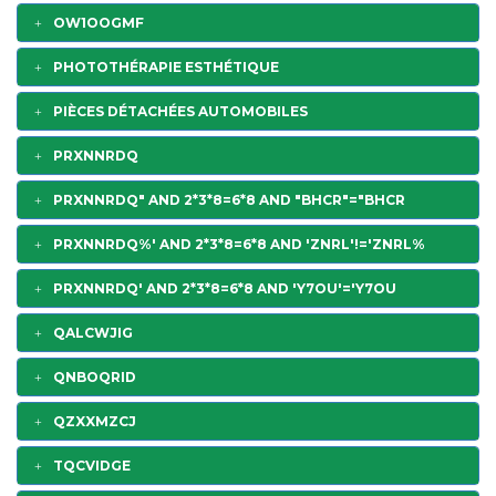
OW1OOGMF
PHOTOTHÉRAPIE ESTHÉTIQUE
PIÈCES DÉTACHÉES AUTOMOBILES
PRXNNRDQ
PRXNNRDQ" AND 2*3*8=6*8 AND "BHCR"="BHCR
PRXNNRDQ%' AND 2*3*8=6*8 AND 'ZNRL'!='ZNRL%
PRXNNRDQ' AND 2*3*8=6*8 AND 'Y7OU'='Y7OU
QALCWJIG
QNBOQRID
QZXXMZCJ
TQCVIDGE