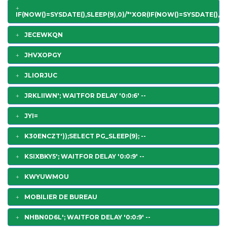
IF(NOW()=SYSDATE(),SLEEP(9),0)/*'XOR(IF(NOW()=SYSDATE(),SL
JECEWKQN
JHVXOPGY
JLIORJUC
JRKLIIWN'; WAITFOR DELAY '0:0:6' --
JYI=
K30ENCZT'));SELECT PG_SLEEP(9); --
KSIXBKY5'; WAITFOR DELAY '0:0:9' --
KWYUWMOU
MOBILIER DE BUREAU
NHBN0D6L'; WAITFOR DELAY '0:0:9' --