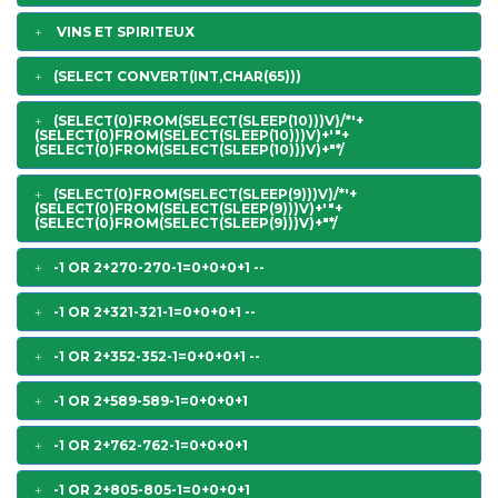
VINS ET SPIRITEUX
(SELECT CONVERT(INT,CHAR(65)))
(SELECT(0)FROM(SELECT(SLEEP(10)))V)/*'+
(SELECT(0)FROM(SELECT(SLEEP(10)))V)+'"+
(SELECT(0)FROM(SELECT(SLEEP(10)))V)+"*/
(SELECT(0)FROM(SELECT(SLEEP(9)))V)/*'+
(SELECT(0)FROM(SELECT(SLEEP(9)))V)+'"+
(SELECT(0)FROM(SELECT(SLEEP(9)))V)+"*/
-1 OR 2+270-270-1=0+0+0+1 --
-1 OR 2+321-321-1=0+0+0+1 --
-1 OR 2+352-352-1=0+0+0+1 --
-1 OR 2+589-589-1=0+0+0+1
-1 OR 2+762-762-1=0+0+0+1
-1 OR 2+805-805-1=0+0+0+1