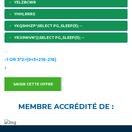
YELZBCWR
YHHLRRRS
YKQ5HHZP';SELECT PG_SLEEP(3); --
YRJI9WVN'));SELECT PG_SLEEP(3); --
-1 OR 3*2>(0+5+216-216)
1
SAISIR CETTE OFFRE
MEMBRE ACCRÉDITÉ DE :