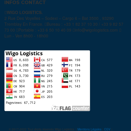
INFOS CONTACT
WIGO LOGISTICS.
2 Rue Des Voyelles – Sodexi – Cargo 6 – Bat 3500 , 93290
Tremblay En France.
Bureau : +33 1 82 37 10 30 / +33 9 82 57
73 00
Portable : +33 6 50 10 40 09
info@wigologistics.com
Lun - Ven 8h00 - 18h00
© 2017-2022 Tout droits réservés Wigo Logistics. |
Mentions Légales
|
CGV
|