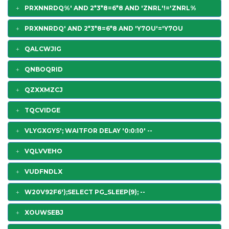
PRXNNRDQ%' AND 2*3*8=6*8 AND 'ZNRL'!='ZNRL%
PRXNNRDQ' AND 2*3*8=6*8 AND 'Y7OU'='Y7OU
QALCWJIG
QNBOQRID
QZXXMZCJ
TQCVIDGE
VLYGXGYS'; WAITFOR DELAY '0:0:10' --
VQLVVEHO
VUDFNDLX
W20V92F6');SELECT PG_SLEEP(9); --
XOUWSEBJ