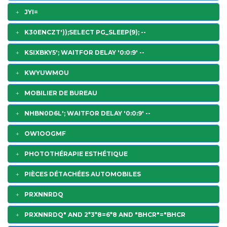
JYI=
K30ENCZT'));SELECT PG_SLEEP(9); --
KSIXBKY5'; WAITFOR DELAY '0:0:9' --
KWYUWMOU
MOBILIER DE BUREAU
NHBN0D6L'; WAITFOR DELAY '0:0:9' --
OW1OOGMF
PHOTOTHÉRAPIE ESTHÉTIQUE
PIÈCES DÉTACHÉES AUTOMOBILES
PRXNNRDQ
PRXNNRDQ" AND 2*3*8=6*8 AND "BHCR"="BHCR